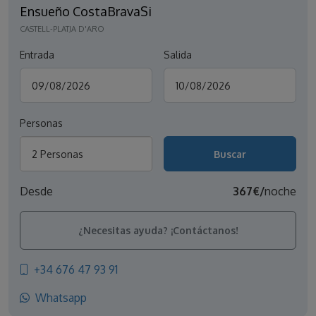
Ensueño CostaBravaSi
CASTELL-PLATJA D'ARO
Entrada
Salida
Personas
2 Personas
Desde
367€/
noche
¿Necesitas ayuda? ¡Contáctanos!
+34 676 47 93 91
Whatsapp