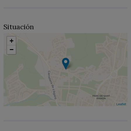
Situación
+
−
Leaflet