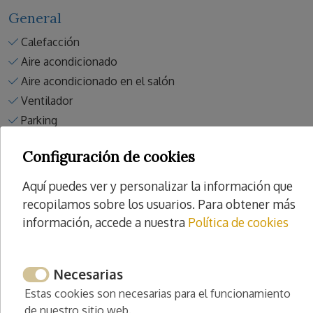
General
Calefacción
Aire acondicionado
Aire acondicionado en el salón
Ventilador
Parking
Parking gratuito
Configuración de cookies
Parking en la calle
Coche recomendado
Aquí puedes ver y personalizar la información que
Entrada privada
recopilamos sobre los usuarios. Para obtener más
Piscina
información, accede a nuestra
Política de cookies
Piscina privada
Ducha exterior
Necesarias
Solarium
Estas cookies son necesarias para el funcionamiento
Jardin
de nuestro sitio web.