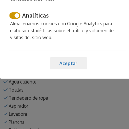
Comedor exterior
Chimenea
Analíticas
Terraza
Almacenamos cookies con Google Analytics para
Mobiliario terraza
elaborar estadísticas sobre el tráfico y volumen de
Tumbonas
visitas del sitio web.
Ropa de cama
Espacio de trabajo
Baño
Aceptar
Ducha
Bañera
Agua caliente
Toallas
Tendedero de ropa
Aspirador
Lavadora
Plancha