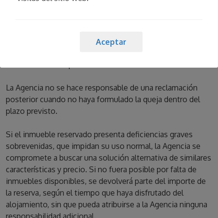
alojamientos antes de cada cambio de inquilino, podría
ocurrir que hubiera algún desperfecto en el inmueble. En
este caso el inquilino deberá comunicarlo de inmediato y a
más tardar 24 horas después de su llegada al inmueble. La
Aceptar
Agencia procederá a realizar el saneamiento en un plazo
razonable de tiempo.
La Agencia no se hace responsable de una reclamación
posterior cuando no haya formulado la queja dentro del
plazo previsto.
Si el inmueble reservado presenta deficiencias graves
sobrevenidas, que impidan su uso normal, la Agencia se
compromete a buscar una solución alternativa de similares
características y precio. Si no fuera posible por falta de
inmuebles disponibles, se devolverá parte del importe de
la reserva, según el tiempo que haya disfrutado del
alojamiento, sin que pueda atribuirse a la Agencia ninguna
responsabilidad adicional.