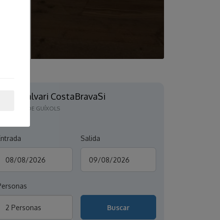
Monticalvari CostaBravaSi
SANT FELIU DE GUÍXOLS
Entrada
Salida
Personas
2 Personas