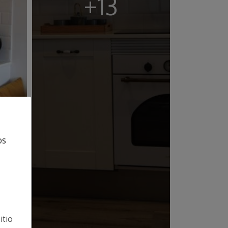
+13
os
itio