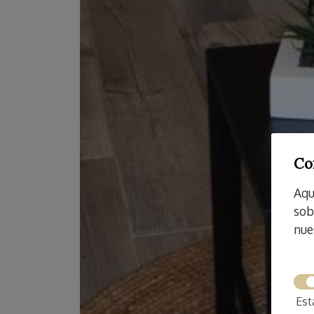
Co
Aqu
sob
nue
Est