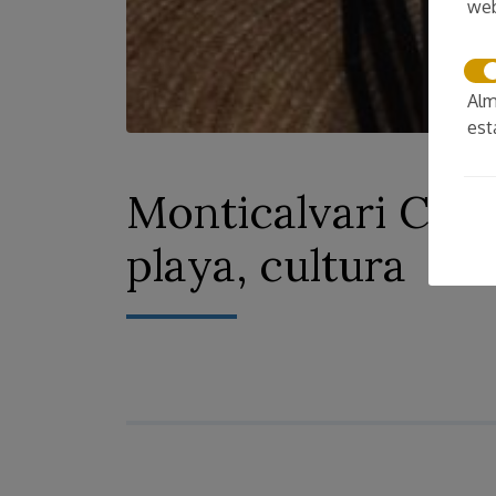
we
Alm
est
Monticalvari Cost
playa, cultura