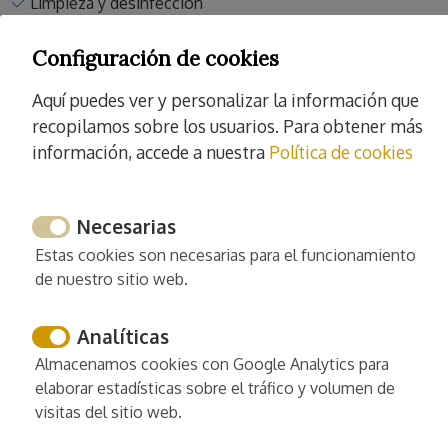
Limpieza y desinfección
Prácticas de limpieza mejoradas
Configuración de cookies
Ropa de casa limpiada a alta temperatura
Estandares de limpieza de Europa
Aquí puedes ver y personalizar la información que
Estandares de limpieza de España
recopilamos sobre los usuarios. Para obtener más
información, accede a nuestra
Política de cookies
Necesarias
Actividades próximas al alojamiento
Estas cookies son necesarias para el funcionamiento
Tenis
de nuestro sitio web.
Hípica
Analíticas
Pádel
Golf
Almacenamos cookies con Google Analytics para
elaborar estadísticas sobre el tráfico y volumen de
Mini golf
visitas del sitio web.
Pitch and putt
Bolera