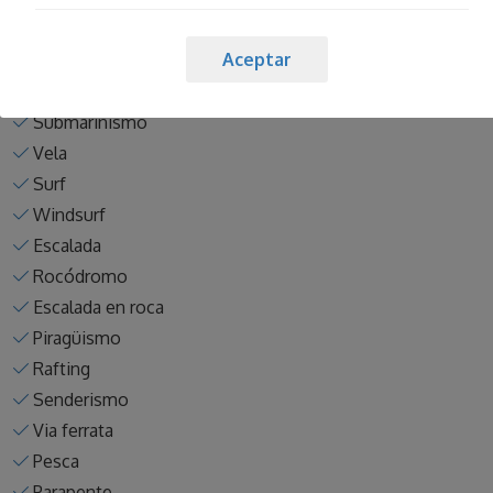
Paintball
Aceptar
Playa
Esqui náutico
Submarinismo
Vela
Surf
Windsurf
Escalada
Rocódromo
Escalada en roca
Piragüismo
Rafting
Senderismo
Via ferrata
Pesca
Parapente