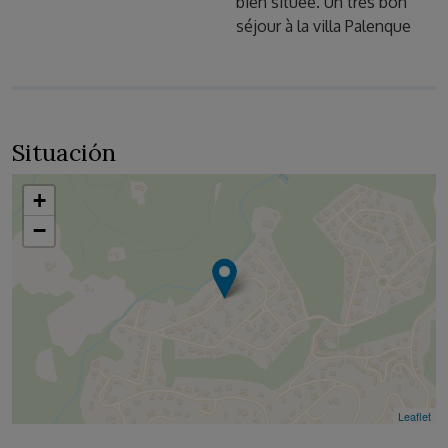
bien située. Un très bon
séjour à la villa Palenque
Situación
+
−
Leaflet