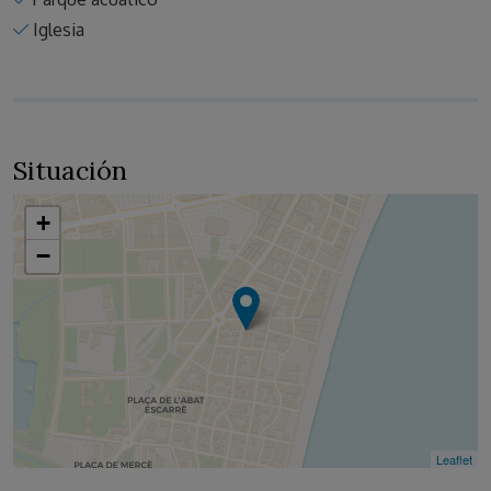
Iglesia
Situación
+
−
Leaflet