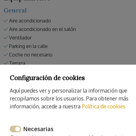
General
Aire acondicionado
Aire acondicionado en el salón
Ventilador
Parking en la calle
Coche no necesario
Terraza
Mobiliario terraza
Configuración de cookies
Balcón
Ropa de cama
Aquí puedes ver y personalizar la información que
Baño
recopilamos sobre los usuarios. Para obtener más
Ducha
información, accede a nuestra
Política de cookies
Bidet
Agua caliente
Necesarias
Toallas