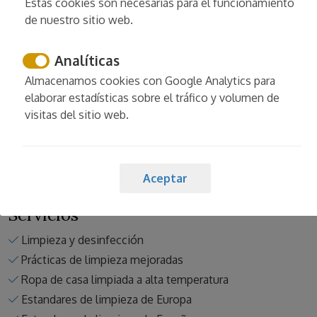
Estas cookies son necesarias para el funcionamiento
Tendedero de ropa
de nuestro sitio web.
Lavadora
Plancha
Analíticas
Tabla de planchar
Almacenamos cookies con Google Analytics para
Perchas de ropa
elaborar estadísticas sobre el tráfico y volumen de
visitas del sitio web.
Leer más
Aceptar
Servicios
Limpieza y desinfección
Prácticas de limpieza mejoradas
Ropa de casa limpiada a alta temperatura
Estandares de limpieza de Europa