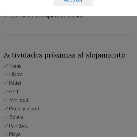
Estandares de limpieza de Europa
Estandares de limpieza de España
Actividades próximas al alojamiento
Tenis
Hípica
Pádel
Golf
Mini golf
Pitch and putt
Bolera
Paintball
Playa