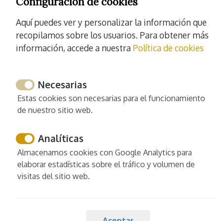
Configuración de cookies
Toallas
Tendedero de ropa
Aquí puedes ver y personalizar la información que
Secador de pelo
recopilamos sobre los usuarios. Para obtener más
Aspirador
información, accede a nuestra
Política de cookies
Lavadora
Plancha
Necesarias
Perchas de ropa
Estas cookies son necesarias para el funcionamiento
Leer más
de nuestro sitio web.
Analíticas
Almacenamos cookies con Google Analytics para
elaborar estadísticas sobre el tráfico y volumen de
Servicios
visitas del sitio web.
Limpieza y desinfección
Prácticas de limpieza mejoradas
Ropa de casa limpiada a alta temperatura
Aceptar