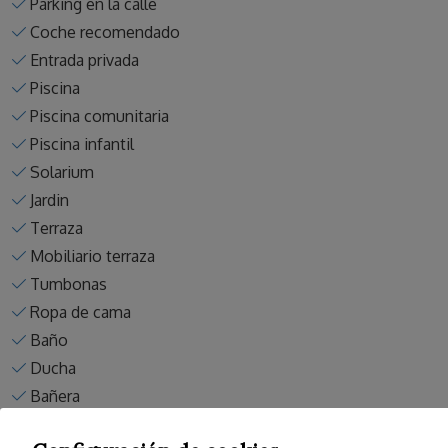
Parking en la calle
Coche recomendado
Entrada privada
Piscina
Piscina comunitaria
Piscina infantil
Solarium
Jardin
Terraza
Mobiliario terraza
Tumbonas
Ropa de cama
Baño
Ducha
Bañera
Agua caliente