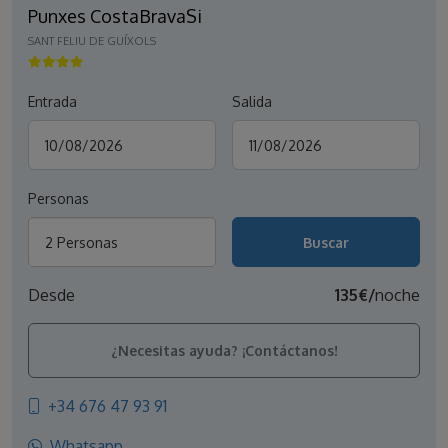
Punxes CostaBravaSi
SANT FELIU DE GUÍXOLS
Entrada
Salida
Personas
2 Personas
Desde
135€/
noche
¿Necesitas ayuda? ¡Contáctanos!
+34 676 47 93 91
Whatsapp