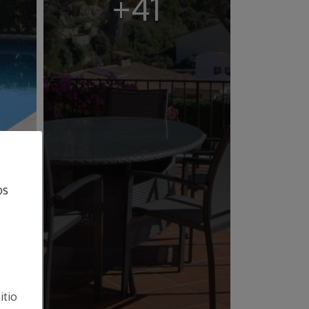
+41
os
itio