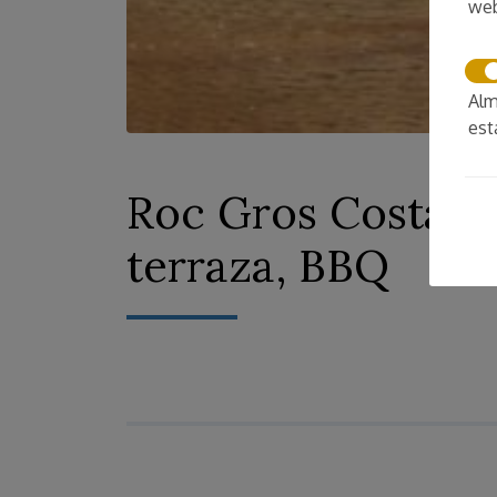
we
Alm
est
Roc Gros CostaBra
terraza, BBQ