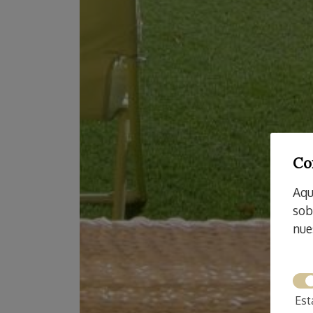
Co
Aqu
sob
nue
Est