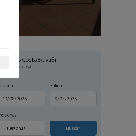
Roc Gros CostaBravaSi
SANTA CRISTINA D'ARO
Entrada
Salida
Personas
2 Personas