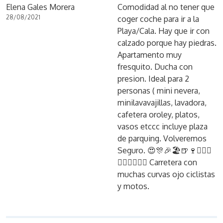
Elena Gales Morera
Comodidad al no tener que
28/08/2021
coger coche para ir a la
Playa/Cala. Hay que ir con
calzado porque hay piedras.
Apartamento muy
fresquito. Ducha con
presion. Ideal para 2
personas ( mini nevera,
minilavavajillas, lavadora,
cafetera oroley, platos,
vasos etccc incluye plaza
de parquing. Volveremos
Seguro. 😍🎊🎉🏖🍺🍷🏄🏾‍♀️
🏊🏼‍♂️🚴🏾‍♂️ Carretera con
muchas curvas ojo ciclistas
y motos.