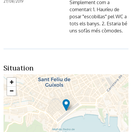
27/08/2019
Simplement com a
comentari: 1. Hauríeu de
posar "escobillas" pel WC a
tots els banys. 2. Estaria bé
uns sofàs més còmodes.
Situation
+
−