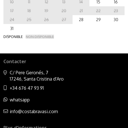
10
11
12
13
14
15
16
17
18
19
20
21
22
23
24
25
26
27
28
29
30
31
DISPONIBLE
NON DISPONIBLE
Contacter
C/ Pere Geronés, 7
17246, Santa Cristina d'Aro
+34 676 47 93 91
whatsapp
info@costabravasi.com
Plus d'informations