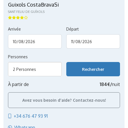
Guixols CostaBravaSi
SANT FELIU DE GUÍXOLS
Arrivée
Départ
Personnes
2 Personnes
À partir de
184€/
nuit
Avez vous besoin d'aide? Contactez-nous!
+34 676 47 93 91
Whatsapp