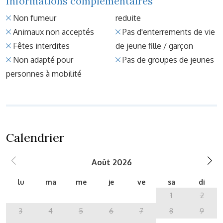
Informations complémentaires
Non fumeur
reduite
Animaux non acceptés
Pas d'enterrements de vie
Fêtes interdites
de jeune fille / garçon
Non adapté pour
Pas de groupes de jeunes
personnes à mobilité
Calendrier
Août 2026
lu
ma
me
je
ve
sa
di
1
2
3
4
5
6
7
8
9