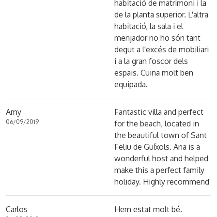
habitació de matrimoni i la
de la planta superior. L'altra
habitació, la sala i el
menjador no ho són tant
degut a l'excés de mobiliari
i a la gran foscor dels
espais. Cuina molt ben
equipada.
Amy
Fantastic villa and perfect
06/09/2019
for the beach, located in
the beautiful town of Sant
Feliu de Guíxols. Ana is a
wonderful host and helped
make this a perfect family
holiday. Highly recommend
Carlos
Hem estat molt bé.