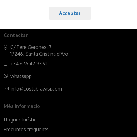
Acceptar
Leaflet
Contactar
C/ Pere Geronés, 7
17246, Santa Cristina d'Aro
+34 676 47 93 91
whatsapp
info@costabravasi.com
Més informació
Lloguer turístic
Preguntes freqüents