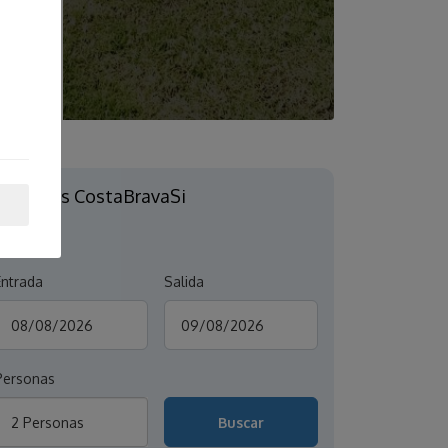
Mimoses CostaBravaSi
S'AGARÓ
Entrada
Salida
Personas
2 Personas