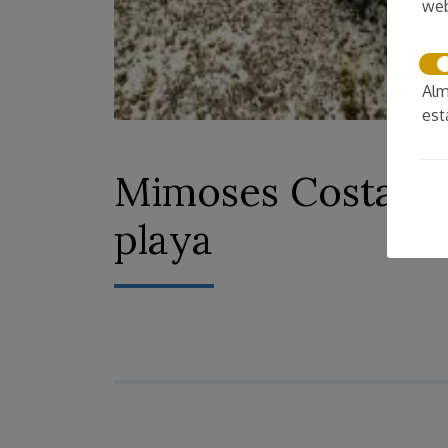
we
Alm
est
Mimoses CostaBrav
playa