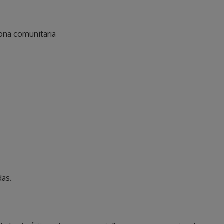
 zona comunitaria
das.