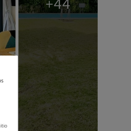
+44
os
itio