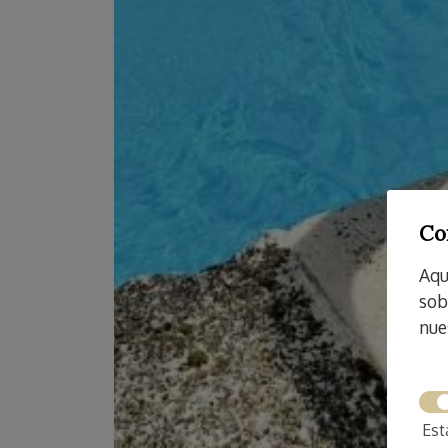
Co
Aqu
sob
nue
Est